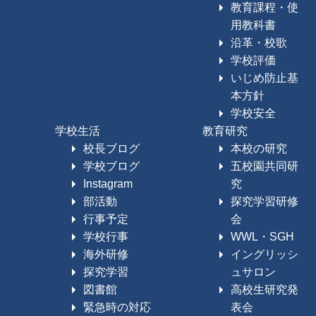
教育課程・使
用教科書
沿革・校歌
学校評価
いじめ防止基
本方針
学校安全
学校生活
教育研究
校長ブログ
本校の研究
学校ブログ
五校園共同研
Instagram
究
部活動
探究学習研修
行事予定
会
学校行事
WWL・SGH
海外研修
イングリッシ
探究学習
ュサロン
図書館
高校生研究発
緊急時の対応
表会